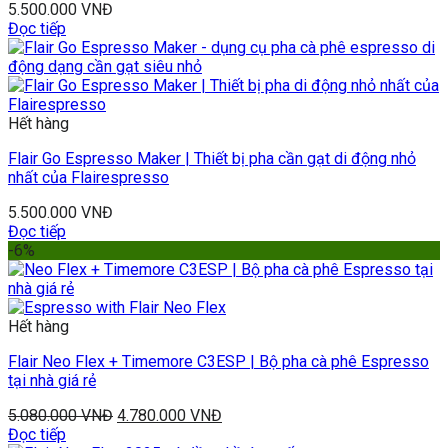
5.500.000
VNĐ
Đọc tiếp
Hết hàng
Flair Go Espresso Maker | Thiết bị pha cần gạt di động nhỏ
nhất của Flairespresso
5.500.000
VNĐ
Đọc tiếp
-6%
Hết hàng
Flair Neo Flex + Timemore C3ESP | Bộ pha cà phê Espresso
tại nhà giá rẻ
5.080.000
VNĐ
4.780.000
VNĐ
Đọc tiếp