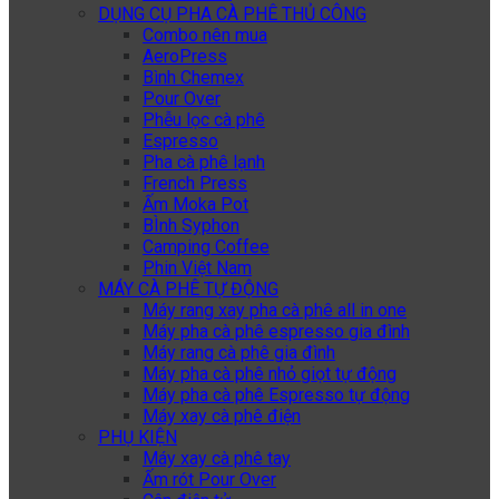
DỤNG CỤ PHA CÀ PHÊ THỦ CÔNG
Combo nên mua
AeroPress
Bình Chemex
Pour Over
Phễu lọc cà phê
Espresso
Pha cà phê lạnh
French Press
Ấm Moka Pot
BÌnh Syphon
Camping Coffee
Phin Việt Nam
MÁY CÀ PHÊ TỰ ĐỘNG
Máy rang xay pha cà phê all in one
Máy pha cà phê espresso gia đình
Máy rang cà phê gia đình
Máy pha cà phê nhỏ giọt tự động
Máy pha cà phê Espresso tự động
Máy xay cà phê điện
PHỤ KIỆN
Máy xay cà phê tay
Ấm rót Pour Over