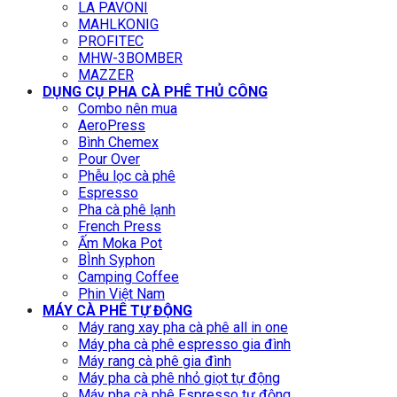
LA PAVONI
MAHLKONIG
PROFITEC
MHW-3BOMBER
MAZZER
DỤNG CỤ PHA CÀ PHÊ THỦ CÔNG
Combo nên mua
AeroPress
Bình Chemex
Pour Over
Phễu lọc cà phê
Espresso
Pha cà phê lạnh
French Press
Ấm Moka Pot
BÌnh Syphon
Camping Coffee
Phin Việt Nam
MÁY CÀ PHÊ TỰ ĐỘNG
Máy rang xay pha cà phê all in one
Máy pha cà phê espresso gia đình
Máy rang cà phê gia đình
Máy pha cà phê nhỏ giọt tự động
Máy pha cà phê Espresso tự động