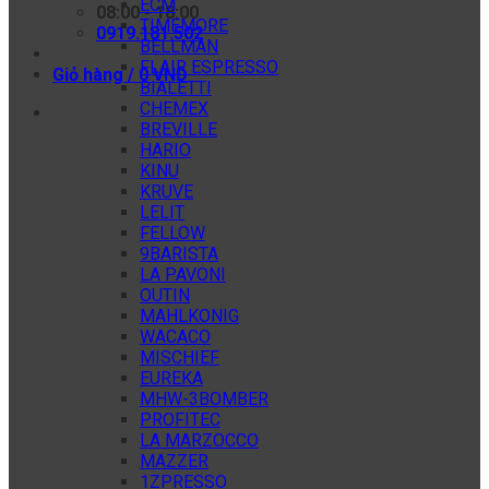
ECM
08:00 - 18:00
TIMEMORE
0919.181.502
BELLMAN
FLAIR ESPRESSO
Giỏ hàng /
0
VNĐ
BIALETTI
CHEMEX
BREVILLE
HARIO
KINU
KRUVE
LELIT
FELLOW
9BARISTA
LA PAVONI
OUTIN
MAHLKONIG
WACACO
MISCHIEF
EUREKA
MHW-3BOMBER
PROFITEC
LA MARZOCCO
MAZZER
1ZPRESSO