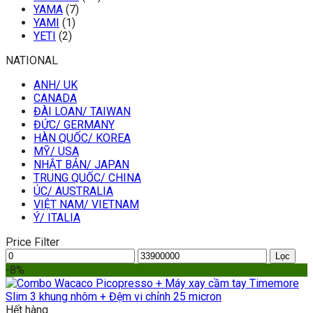
YAMA
(7)
YAMI
(1)
YETI
(2)
NATIONAL
ANH/ UK
CANADA
ĐÀI LOAN/ TAIWAN
ĐỨC/ GERMANY
HÀN QUỐC/ KOREA
MỸ/ USA
NHẬT BẢN/ JAPAN
TRUNG QUỐC/ CHINA
ÚC/ AUSTRALIA
VIỆT NAM/ VIETNAM
Ý/ ITALIA
Price Filter
Giá
Giá
Lọc
thấp
cao
-8%
nhất
nhất
Hết hàng