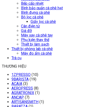
Bếp cấp nhiệt
Bình bảo quản cà phê hạt
Bình đựng cà phê
Bộ lọc cà phê
Giấy lọc cà phê
Cân điện tử
Giá đỡ
Máy xay cà phê tay
Phụ kiện thay thế
Thiết bị làm sạch
Thiết bị phòng lab cà phê
Máy đo ẩm cà phê
Trà cụ
THƯƠNG HIỆU
1ZPRESSO
(10)
9BARISTA
(19)
ACAIA
(3)
AEROPRESS
(8)
AGRATRONIX
(1)
ANCAP
(7)
ARTISANSMITH
(1)
BARATZA
(1)