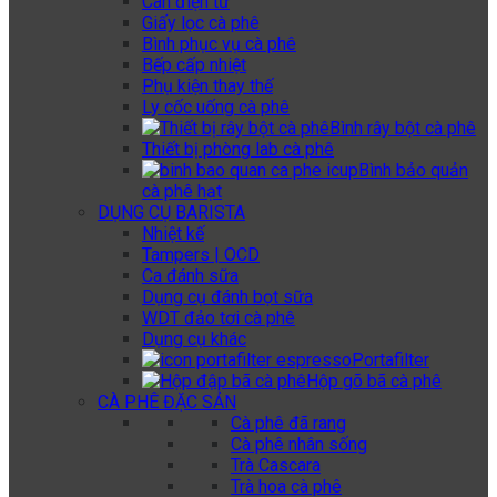
Cân điện tử
Giấy lọc cà phê
Bình phục vụ cà phê
Bếp cấp nhiệt
Phụ kiện thay thế
Ly cốc uống cà phê
Bình rây bột cà phê
Thiết bị phòng lab cà phê
Bình bảo quản
cà phê hạt
DỤNG CỤ BARISTA
Nhiệt kế
Tampers | OCD
Ca đánh sữa
Dụng cụ đánh bọt sữa
WDT đảo tơi cà phê
Dụng cụ khác
Portafilter
Hộp gõ bã cà phê
CÀ PHÊ ĐẶC SẢN
Cà phê đã rang
Cà phê nhân sống
Trà Cascara
Trà hoa cà phê