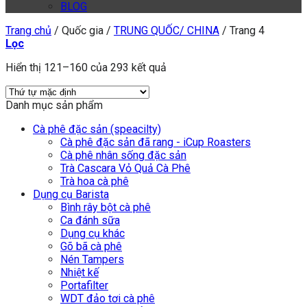
BLOG
Trang chủ
/
Quốc gia
/
TRUNG QUỐC/ CHINA
/
Trang 4
Lọc
Hiển thị 121–160 của 293 kết quả
Danh mục sản phẩm
Cà phê đặc sản (speacilty)
Cà phê đặc sản đã rang - iCup Roasters
Cà phê nhân sống đặc sản
Trà Cascara Vỏ Quả Cà Phê
Trà hoa cà phê
Dụng cụ Barista
Bình rây bột cà phê
Ca đánh sữa
Dụng cụ khác
Gõ bã cà phê
Nén Tampers
Nhiệt kế
Portafilter
WDT đảo tơi cà phê