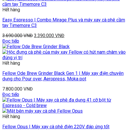
Hết hàng
Easy Espresso | Combo Mirage Plus và máy xay cà phê cầm
tay Timemore C3
3.690.000
VNĐ
3.390.000
VNĐ
Đọc tiếp
Hết hàng
Fellow Ode Brew Grinder Black Gen 1 | Máy xay điện chuyên
dụng cho Pour over, Aeropress, Moka pot
7.800.000
VNĐ
Đọc tiếp
Hết hàng
Fellow Opus | Máy xay cà phê điện 220V đáp ứng tốt