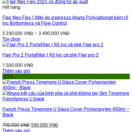
Hết hàng
Flair Neo Flex | Máy ép espresso khung Polycarbonat kèm rổ
lọc Bottomless và Flow Control
3.290.000
VNĐ
–
3.490.000
VNĐ
Tùy chọn
Flair Pro 2 Portafilter | Rổ lọc cà phê Flair pro 2
1.500.000
VNĐ
Thêm vào giỏ
-25%
French Press Timemore U Glass Cover Polypropylen 450ml –
Black
790.000
VNĐ
590.000
VNĐ
Thêm vào giỏ