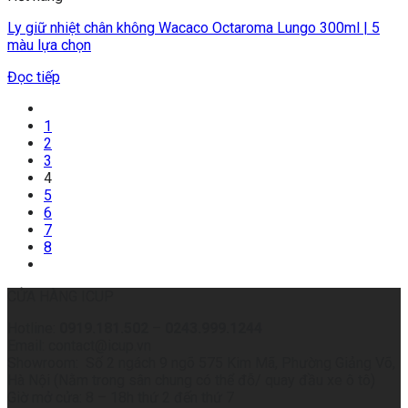
Ly giữ nhiệt chân không Wacaco Octaroma Lungo 300ml | 5
màu lựa chọn
Đọc tiếp
1
2
3
4
5
6
7
8
CỬA HÀNG ICUP
Hotline:
0919.181.502
–
0243.999.1244
Email: contact@icup.vn
Showroom: Số 2 ngách 9 ngõ 575 Kim Mã, Phường Giảng Võ,
Hà Nội (Nằm trong sân chung có thể đỗ/ quay đầu xe ô tô)
Giờ mở cửa: 8 – 18h thứ 2 đến thứ 7