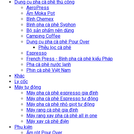
Dụng cụ pha cà phê thủ công
AeroPress
Ấm Moka Pot
Bình Chemex
Bình pha cà phê Syphon
Bộ sản phẩm nên dùng
Camping Coffee
Dụng cụ pha cà phê Pour Over
Phễu lọc cà phê
Espresso
French Press - Bình pha cà phê kiểu Pháp
Pha cà phê nước lạnh
Phin cà phê Việt Nam
Khác
Ly cốc
Máy tự động
Máy pha cà phê espresso gia đình
Máy pha cà phê Espresso tự động
Máy pha cà phê nhỏ giọt tự động
Máy rang cà phê gia đình
Máy rang xay pha cà phê all in one
Máy xay cà phê điện
Phụ kiện
Ấm rót Pour Over