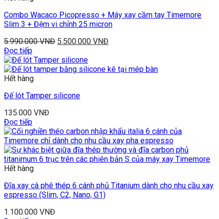
Combo Wacaco Picopresso + Máy xay cầm tay Timemore
Slim 3 + Đệm vi chỉnh 25 micron
5.990.000
VNĐ
5.500.000
VNĐ
Đọc tiếp
Hết hàng
Đế lót Tamper silicone
135.000
VNĐ
Đọc tiếp
Hết hàng
Đĩa xay cà phê thép 6 cánh phủ Titanium dành cho nhu cầu xay
espresso (Slim, C2, Nano, G1)
1.100.000
VNĐ