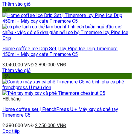
Thêm vào giỏ
-5%
Home coffee Ice Drip Set | Icy Pipe Ice Drip Timemore
450ml + Máy xay cafe Timemore C5
3.040.000
VNĐ
2.890.000
VNĐ
Thêm vào giỏ
-5%
Hết hàng
Home coffee set | FrenchPress U + Máy xay cà phê tay
Timemore C5
2.380.000
VNĐ
2.250.000
VNĐ
Đọc tiếp