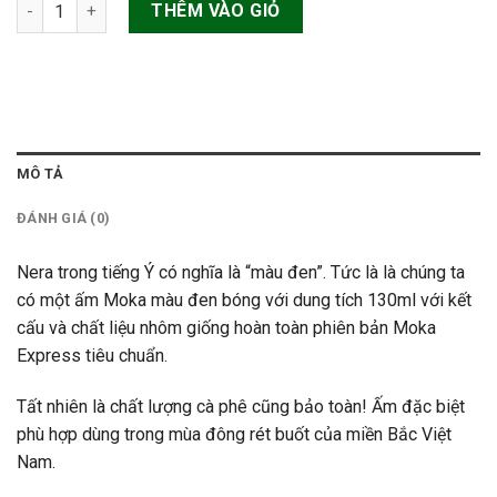
Ấm pha cà phê sơn đen tĩnh điện Bialetti Moka Express Nera 3
THÊM VÀO GIỎ
MÔ TẢ
ĐÁNH GIÁ (0)
Nera trong tiếng Ý có nghĩa là “màu đen”. Tức là là chúng ta
có một ấm Moka màu đen bóng với dung tích 130ml với kết
cấu và chất liệu nhôm giống hoàn toàn phiên bản Moka
Express tiêu chuẩn.
Tất nhiên là chất lượng cà phê cũng bảo toàn! Ấm đặc biệt
phù hợp dùng trong mùa đông rét buốt của miền Bắc Việt
Nam.