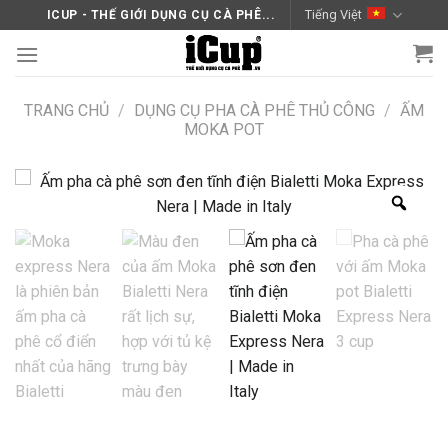
Skip
Tiếng Việt
ICUP - THẾ GIỚI DỤNG CỤ CÀ PHÊ...
to
content
TRANG CHỦ
/
DỤNG CỤ PHA CÀ PHÊ THỦ CÔNG
/
ẤM
MOKA POT