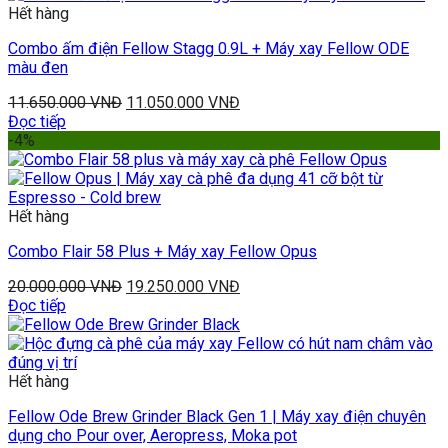
Hết hàng
Combo ấm điện Fellow Stagg 0.9L + Máy xay Fellow ODE
màu đen
11.650.000
VNĐ
11.050.000
VNĐ
Đọc tiếp
-4%
Hết hàng
Combo Flair 58 Plus + Máy xay Fellow Opus
20.000.000
VNĐ
19.250.000
VNĐ
Đọc tiếp
Hết hàng
Fellow Ode Brew Grinder Black Gen 1 | Máy xay điện chuyên
dụng cho Pour over, Aeropress, Moka pot