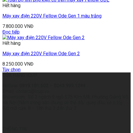
Hết hàng
Máy xay điện 220V Fellow Ode Gen 1 màu trắng
7.800.000
VNĐ
Đọc tiếp
Hết hàng
Máy xay điện 220V Fellow Ode Gen 2
8.250.000
VNĐ
Tùy chọn
CỬA HÀNG ICUP
Hotline:
0919.181.502
–
0243.999.1244
Email: contact@icup.vn
Showroom: Số 2 ngách 9 ngõ 575 Kim Mã, Phường Giảng Võ,
Hà Nội (Nằm trong sân chung có thể đỗ/ quay đầu xe ô tô)
Giờ mở cửa: 8 – 18h thứ 2 đến thứ 7
THÔNG TIN