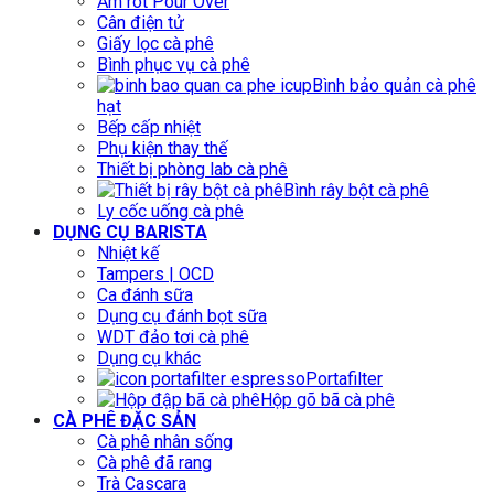
Ấm rót Pour Over
Cân điện tử
Giấy lọc cà phê
Bình phục vụ cà phê
Bình bảo quản cà phê
hạt
Bếp cấp nhiệt
Phụ kiện thay thế
Thiết bị phòng lab cà phê
Bình rây bột cà phê
Ly cốc uống cà phê
DỤNG CỤ BARISTA
Nhiệt kế
Tampers | OCD
Ca đánh sữa
Dụng cụ đánh bọt sữa
WDT đảo tơi cà phê
Dụng cụ khác
Portafilter
Hộp gõ bã cà phê
CÀ PHÊ ĐẶC SẢN
Cà phê nhân sống
Cà phê đã rang
Trà Cascara