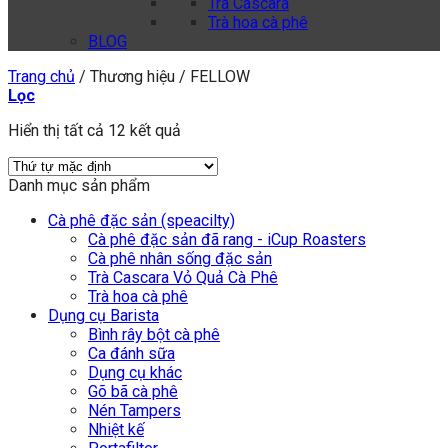
Trà Cascara
Trà hoa cà phê
BLOG
Trang chủ
/
Thương hiệu
/
FELLOW
Lọc
Hiển thị tất cả 12 kết quả
Danh mục sản phẩm
Cà phê đặc sản (speacilty)
Cà phê đặc sản đã rang - iCup Roasters
Cà phê nhân sống đặc sản
Trà Cascara Vỏ Quả Cà Phê
Trà hoa cà phê
Dụng cụ Barista
Bình rây bột cà phê
Ca đánh sữa
Dụng cụ khác
Gõ bã cà phê
Nén Tampers
Nhiệt kế