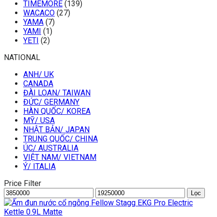
TIMEMORE
(139)
WACACO
(27)
YAMA
(7)
YAMI
(1)
YETI
(2)
NATIONAL
ANH/ UK
CANADA
ĐÀI LOAN/ TAIWAN
ĐỨC/ GERMANY
HÀN QUỐC/ KOREA
MỸ/ USA
NHẬT BẢN/ JAPAN
TRUNG QUỐC/ CHINA
ÚC/ AUSTRALIA
VIỆT NAM/ VIETNAM
Ý/ ITALIA
Price Filter
Giá
Giá
Lọc
thấp
cao
nhất
nhất