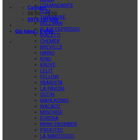
COMANDANTE
Contact
ECM
08:00 - 18:00
TIMEMORE
0919.181.502
BELLMAN
FLAIR ESPRESSO
Giỏ hàng /
0
VNĐ
BIALETTI
CHEMEX
BREVILLE
HARIO
KINU
KRUVE
LELIT
FELLOW
9BARISTA
LA PAVONI
OUTIN
MAHLKONIG
WACACO
MISCHIEF
EUREKA
MHW-3BOMBER
PROFITEC
LA MARZOCCO