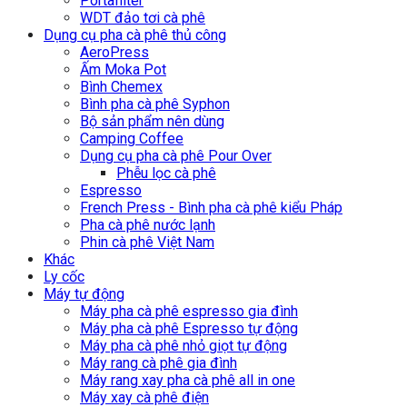
Portafilter
WDT đảo tơi cà phê
Dụng cụ pha cà phê thủ công
AeroPress
Ấm Moka Pot
Bình Chemex
Bình pha cà phê Syphon
Bộ sản phẩm nên dùng
Camping Coffee
Dụng cụ pha cà phê Pour Over
Phễu lọc cà phê
Espresso
French Press - Bình pha cà phê kiểu Pháp
Pha cà phê nước lạnh
Phin cà phê Việt Nam
Khác
Ly cốc
Máy tự động
Máy pha cà phê espresso gia đình
Máy pha cà phê Espresso tự động
Máy pha cà phê nhỏ giọt tự động
Máy rang cà phê gia đình
Máy rang xay pha cà phê all in one
Máy xay cà phê điện