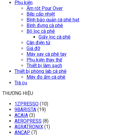
Phụ kiện
Ấm rót Pour Over
Bếp cấp nhiệt
Bình bảo quản cà phê hạt
Bình đựng cà phê
Bộ lọc cà phê
Giấy lọc cà phê
Cân điện tử
Giá đỡ
Máy xay cà phê tay
Phụ kiện thay thế
Thiết bị làm sạch
Thiết bị phòng lab cà phê
Máy đo ẩm cà phê
Trà cụ
THƯƠNG HIỆU
1ZPRESSO
(10)
9BARISTA
(19)
ACAIA
(3)
AEROPRESS
(8)
AGRATRONIX
(1)
ANCAP
(7)