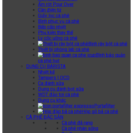
Ấm rót Pour Over
Cân điện tử
Giấy lọc cà phê
Bình phục vụ cà phê
Bếp cấp nhiệt
Phụ kiện thay thế
Ly cốc uống cà phê
Bình rây bột cà phê
Thiết bị phòng lab cà phê
Bình bảo quản
cà phê hạt
DỤNG CỤ BARISTA
Nhiệt kế
Tampers | OCD
Ca đánh sữa
Dụng cụ đánh bọt sữa
WDT đảo tơi cà phê
Dụng cụ khác
Portafilter
Hộp gõ bã cà phê
CÀ PHÊ ĐẶC SẢN
Cà phê đã rang
Cà phê nhân sống