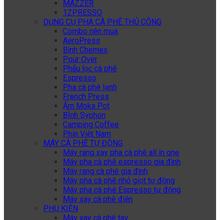
MAZZER
1ZPRESSO
DỤNG CỤ PHA CÀ PHÊ THỦ CÔNG
Combo nên mua
AeroPress
Bình Chemex
Pour Over
Phễu lọc cà phê
Espresso
Pha cà phê lạnh
French Press
Ấm Moka Pot
BÌnh Syphon
Camping Coffee
Phin Việt Nam
MÁY CÀ PHÊ TỰ ĐỘNG
Máy rang xay pha cà phê all in one
Máy pha cà phê espresso gia đình
Máy rang cà phê gia đình
Máy pha cà phê nhỏ giọt tự động
Máy pha cà phê Espresso tự động
Máy xay cà phê điện
PHỤ KIỆN
Máy xay cà phê tay