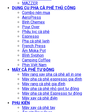
MAZZER
DỤNG CỤ PHA CÀ PHÊ THỦ CÔNG
Combo nên mua
AeroPress
Bình Chemex
Pour Over
Phễu lọc cà phê
Espresso
Pha cà phê lạnh
French Press
Ấm Moka Pot
BÌnh Syphon
Camping Coffee
Phin Việt Nam
MÁY CÀ PHÊ TỰ ĐỘNG
Máy rang xay pha cà phê all in one
Máy pha cà phê espresso gia đình
Máy rang cà phê gia đình
Máy pha cà phê nhỏ giọt tự động
Máy pha cà phê Espresso tự động
Máy xay cà phê điện
PHỤ KIỆN
Máy xay cà phê tay