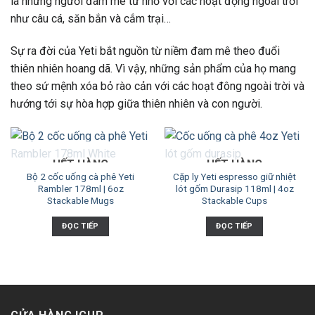
là những người đam mê từ nhỏ với các hoạt động ngoài trời
như câu cá, săn bắn và cắm trại…
Sự ra đời của Yeti bắt nguồn từ niềm đam mê theo đuổi
thiên nhiên hoang dã. Vì vậy, những sản phẩm của họ mang
theo sứ mệnh xóa bỏ rào cản với các hoạt đông ngoài trời và
hướng tới sự hòa hợp giữa thiên nhiên và con người.
HẾT HÀNG
HẾT HÀNG
Bộ 2 cốc uống cà phê Yeti
Cặp ly Yeti espresso giữ nhiệt
Rambler 178ml | 6oz
lót gốm Durasip 118ml | 4oz
Stackable Mugs
Stackable Cups
ĐỌC TIẾP
ĐỌC TIẾP