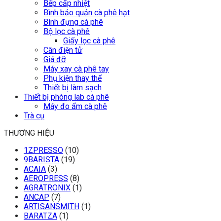
Bếp cấp nhiệt
Bình bảo quản cà phê hạt
Bình đựng cà phê
Bộ lọc cà phê
Giấy lọc cà phê
Cân điện tử
Giá đỡ
Máy xay cà phê tay
Phụ kiện thay thế
Thiết bị làm sạch
Thiết bị phòng lab cà phê
Máy đo ẩm cà phê
Trà cụ
THƯƠNG HIỆU
1ZPRESSO
(10)
9BARISTA
(19)
ACAIA
(3)
AEROPRESS
(8)
AGRATRONIX
(1)
ANCAP
(7)
ARTISANSMITH
(1)
BARATZA
(1)