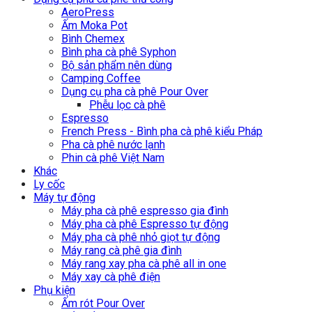
AeroPress
Ấm Moka Pot
Bình Chemex
Bình pha cà phê Syphon
Bộ sản phẩm nên dùng
Camping Coffee
Dụng cụ pha cà phê Pour Over
Phễu lọc cà phê
Espresso
French Press - Bình pha cà phê kiểu Pháp
Pha cà phê nước lạnh
Phin cà phê Việt Nam
Khác
Ly cốc
Máy tự động
Máy pha cà phê espresso gia đình
Máy pha cà phê Espresso tự động
Máy pha cà phê nhỏ giọt tự động
Máy rang cà phê gia đình
Máy rang xay pha cà phê all in one
Máy xay cà phê điện
Phụ kiện
Ấm rót Pour Over