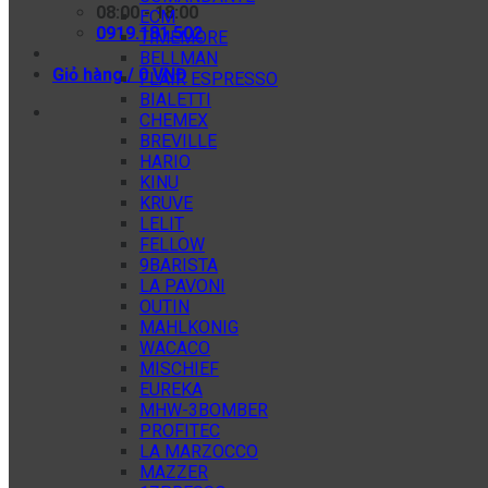
08:00 - 18:00
ECM
0919.181.502
TIMEMORE
BELLMAN
Giỏ hàng /
0
VNĐ
FLAIR ESPRESSO
BIALETTI
CHEMEX
BREVILLE
HARIO
KINU
KRUVE
LELIT
FELLOW
9BARISTA
LA PAVONI
OUTIN
MAHLKONIG
WACACO
MISCHIEF
EUREKA
MHW-3BOMBER
PROFITEC
LA MARZOCCO
MAZZER