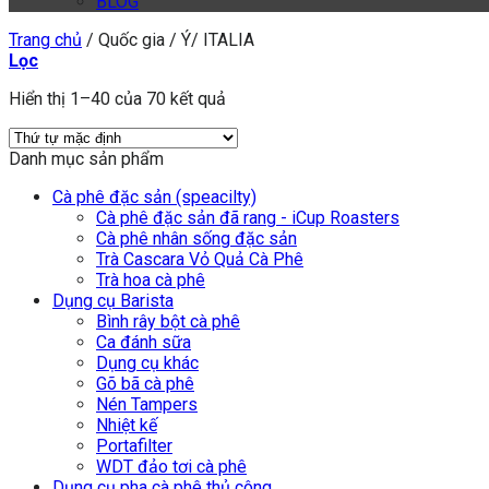
BLOG
Trang chủ
/
Quốc gia
/
Ý/ ITALIA
Lọc
Hiển thị 1–40 của 70 kết quả
Danh mục sản phẩm
Cà phê đặc sản (speacilty)
Cà phê đặc sản đã rang - iCup Roasters
Cà phê nhân sống đặc sản
Trà Cascara Vỏ Quả Cà Phê
Trà hoa cà phê
Dụng cụ Barista
Bình rây bột cà phê
Ca đánh sữa
Dụng cụ khác
Gõ bã cà phê
Nén Tampers
Nhiệt kế
Portafilter
WDT đảo tơi cà phê
Dụng cụ pha cà phê thủ công