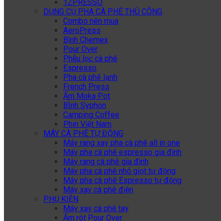
1ZPRESSO
DỤNG CỤ PHA CÀ PHÊ THỦ CÔNG
Combo nên mua
AeroPress
Bình Chemex
Pour Over
Phễu lọc cà phê
Espresso
Pha cà phê lạnh
French Press
Ấm Moka Pot
BÌnh Syphon
Camping Coffee
Phin Việt Nam
MÁY CÀ PHÊ TỰ ĐỘNG
Máy rang xay pha cà phê all in one
Máy pha cà phê espresso gia đình
Máy rang cà phê gia đình
Máy pha cà phê nhỏ giọt tự động
Máy pha cà phê Espresso tự động
Máy xay cà phê điện
PHỤ KIỆN
Máy xay cà phê tay
Ấm rót Pour Over