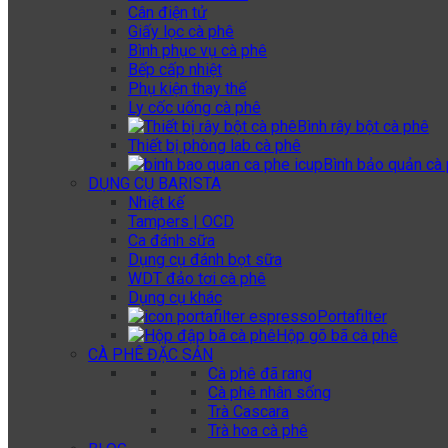
Cân điện tử
Giấy lọc cà phê
Bình phục vụ cà phê
Bếp cấp nhiệt
Phụ kiện thay thế
Ly cốc uống cà phê
Bình rây bột cà phê
Thiết bị phòng lab cà phê
Bình bảo quản cà 
DỤNG CỤ BARISTA
Nhiệt kế
Tampers | OCD
Ca đánh sữa
Dụng cụ đánh bọt sữa
WDT đảo tơi cà phê
Dụng cụ khác
Portafilter
Hộp gõ bã cà phê
CÀ PHÊ ĐẶC SẢN
Cà phê đã rang
Cà phê nhân sống
Trà Cascara
Trà hoa cà phê