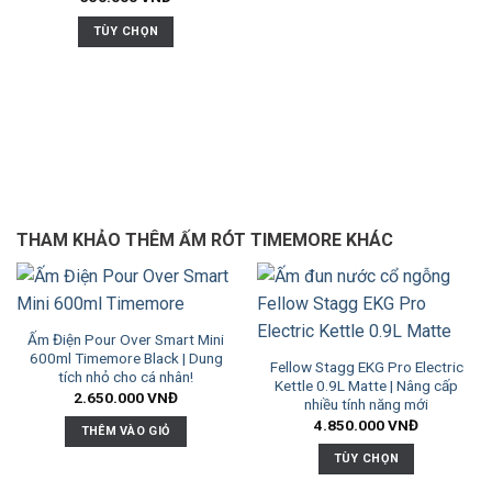
TÙY CHỌN
THAM KHẢO THÊM ẤM RÓT TIMEMORE KHÁC
Ấm Điện Pour Over Smart Mini
600ml Timemore Black | Dung
Fellow Stagg EKG Pro Electric
tích nhỏ cho cá nhân!
Kettle 0.9L Matte | Nâng cấp
2.650.000
VNĐ
nhiều tính năng mới
4.850.000
VNĐ
THÊM VÀO GIỎ
TÙY CHỌN