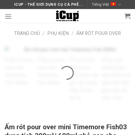
Skip
Tiếng Việt
ICUP - THẾ GIỚI DỤNG CỤ CÀ PHÊ...
to
content
TRANG CHỦ
/
PHỤ KIỆN
/
ẤM RÓT POUR OVER
Ấm rót pour over mini Timemore Fish03