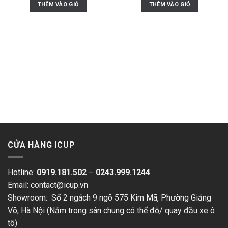
THÊM VÀO GIỎ
THÊM VÀO GIỎ
CỬA HÀNG ICUP
Hotline:
0919.181.502
–
0243.999.1244
Email: contact@icup.vn
Showroom: Số 2 ngách 9 ngõ 575 Kim Mã, Phường Giảng
Võ, Hà Nội (Nằm trong sân chung có thể đỗ/ quay đầu xe ô
tô)