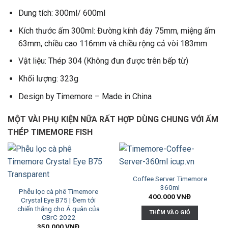
Dung tích: 300ml/ 600ml
Kích thước ấm 300ml: Đường kính đáy 75mm, miệng ấm
63mm, chiều cao 116mm và chiều rộng cả vòi 183mm
Vật liệu: Thép 304 (Không đun được trên bếp từ)
Khối lượng: 323g
Design by Timemore – Made in China
MỘT VÀI PHỤ KIỆN NỮA RẤT HỢP DÙNG CHUNG VỚI ẤM
THÉP TIMEMORE FISH
Coffee Server Timemore
360ml
Phễu lọc cà phê Timemore
400.000
VNĐ
Crystal Eye B75 | Đem tới
chiến thắng cho Á quân của
THÊM VÀO GIỎ
CBrC 2022
350.000
VNĐ