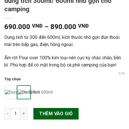
dung tích 300ml/ 600ml nhỏ gọn cho
camping
690.000
VNĐ
–
890.000
VNĐ
Dung tích từ 300 đến 600ml, kích thước nhỏ gọn đun thoải
mái trên bếp gas, điện, hồng ngoại…
Ấm rót Pour over 100% kim loại nên cực kỳ chắc chắn, bền
bỉ. Phù hợp để có mặt trong bộ cà phê camping của bạn!
XÓA
Tùy chọn
Ấm rót pour over mini Timemore Fish03 dung tích 300ml/ 600
THÊM VÀO GIỎ