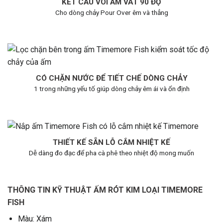
KẾT CẦU VÒI ẤM VÁT 90 ĐỘ
Cho dòng chảy Pour Over êm và thẳng
CÓ CHẶN NƯỚC ĐỂ TIẾT CHẾ DÒNG CHẢY
1 trong những yếu tố giúp dòng chảy êm ái và ổn định
THIẾT KẾ SẴN LỖ CẮM NHIỆT KẾ
Dễ dàng đo đạc để pha cà phê theo nhiệt độ mong muốn
THÔNG TIN KỸ THUẬT ẤM RÓT KIM LOẠI TIMEMORE
FISH
Màu: Xám