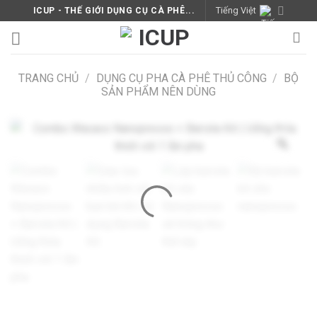
Skip
Tiếng Việt
ICUP - THẾ GIỚI DỤNG CỤ CÀ PHÊ...
to
content
TRANG CHỦ
/
DỤNG CỤ PHA CÀ PHÊ THỦ CÔNG
/
BỘ
SẢN PHẨM NÊN DÙNG