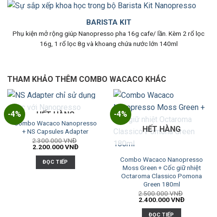
BARISTA KIT
Phụ kiện mở rộng giúp Nanopresso pha 16g cafe/ lần. Kèm 2 rổ lọc
16g, 1 rổ lọc 8g và khoang chứa nước lớn 140ml
THAM KHẢO THÊM COMBO WACACO KHÁC
-4%
-4%
HẾT HÀNG
Combo Wacaco Nanopresso
HẾT HÀNG
+ NS Capsules Adapter
2.300.000
VNĐ
2.200.000
VNĐ
Combo Wacaco Nanopresso
ĐỌC TIẾP
Moss Green + Cốc giữ nhiệt
Octaroma Classico Pomona
Green 180ml
2.500.000
VNĐ
2.400.000
VNĐ
ĐỌC TIẾP