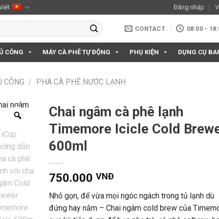
Việt
Đăng nhập
V
CONTACT
08:00 - 18
HỦ CÔNG
MÁY CÀ PHÊ TỰ ĐỘNG
PHỤ KIỆN
DỤNG CỤ BA
Ủ CÔNG
/
PHA CÀ PHÊ NƯỚC LẠNH
Chai ngâm cà phê lạnh
Timemore Icicle Cold Brew
600ml
750.000
VNĐ
Nhỏ gọn, để vừa mọi ngóc ngách trong tủ lạnh dù
đứng hay nằm – Chai ngâm cold brew của Timem