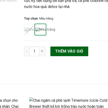
cực kỳ tiện dụng để bạn pha trà, cà phê colbrew h
nước hoa quả detox tại nhà.
Tùy chọn
:
Màu trắng
Chai ngâm cà phê lạnh Timemore Icicle Cold Brew
THÊM VÀO GIỎ
lựa chọn cho
 nhân: Chai