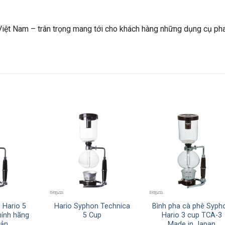
 Việt Nam – trân trọng mang tới cho khách hàng những dụng cụ ph
 Hario 5
Hario Syphon Technica
Bình pha cà phê Syph
hính hãng
5 Cup
Hario 3 cup TCA-3
Bản
Made in Japan