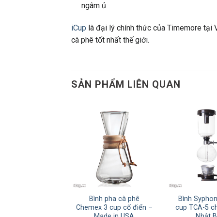
ngâm ủ
iCup
là đại lý chính thức của Timemore tại
cà phê tốt nhất thế giới.
SẢN PHẨM LIÊN QUAN
Bình pha cà phê
Bình Syphon
Chemex 3 cup cổ điển –
cup TCA-5 c
Made in USA
Nhật 