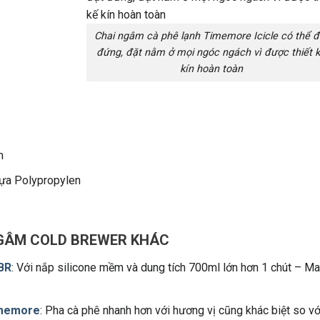
Chai ngâm cà phê lạnh Timemore Icicle có thể đ
đứng, đặt nằm ở mọi ngóc ngách vì được thiết 
kín hoàn toàn
m
nhựa Polypropylen
GÂM COLD BREWER KHÁC
BR
: Với nắp silicone mềm và dung tích 700ml lớn hơn 1 chút – M
imemore
: Pha cà phê nhanh hơn với hương vị cũng khác biệt so vớ