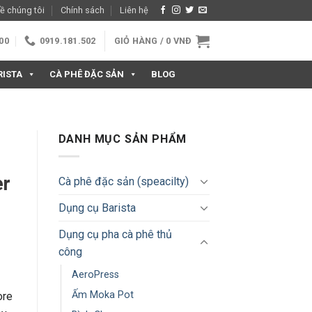
ề chúng tôi
Chính sách
Liên hệ
:00
0919.181.502
GIỎ HÀNG /
0
VNĐ
RISTA
CÀ PHÊ ĐẶC SẢN
BLOG
DANH MỤC SẢN PHẨM
er
Cà phê đặc sản (speacilty)
Dụng cụ Barista
Dụng cụ pha cà phê thủ
công
AeroPress
Ấm Moka Pot
ore