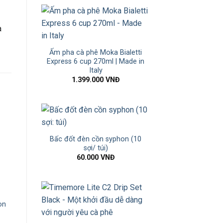
a
Ấm pha cà phê Moka Bialetti
Express 6 cup 270ml | Made in
Italy
1.399.000
VNĐ
Bấc đốt đèn cồn syphon (10
sợi/ túi)
60.000
VNĐ
on