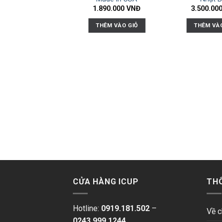
1.890.000
VNĐ
3.500.00
THÊM VÀO GIỎ
THÊM VÀ
CỬA HÀNG ICUP
TH
Hotline:
0919.181.502
–
Về c
0243.999.1244