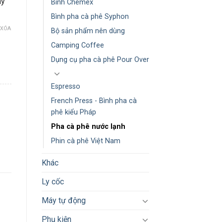
ay
Bình Chemex
Bình pha cà phê Syphon
XÓA
Bộ sản phẩm nên dùng
Camping Coffee
Dụng cụ pha cà phê Pour Over
Espresso
er 600ml số lượng
French Press - Bình pha cà
phê kiểu Pháp
Pha cà phê nước lạnh
Phin cà phê Việt Nam
Khác
Ly cốc
Máy tự động
Phụ kiện