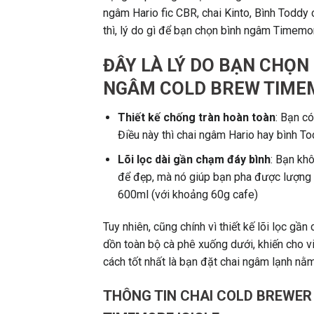
ngâm Hario fic CBR, chai Kinto, Bình Toddy
thì, lý do gì để bạn chọn bình ngâm Timemo
ĐÂY LÀ LÝ DO BẠN CHỌN
NGÂM COLD BREW TIMEM
Thiết kế chống tràn hoàn toàn
: Bạn c
Điều này thì chai ngâm Hario hay bình T
Lõi lọc dài gần chạm đáy bình
: Bạn khô
để đẹp, mà nó giúp bạn pha được lượng 
600ml (với khoảng 60g cafe)
Tuy nhiên, cũng chính vì thiết kế lõi lọc gầ
dồn toàn bộ cà phê xuống dưới, khiến cho vi
cách tốt nhất là bạn đặt chai ngâm lạnh nằm
THÔNG TIN CHAI COLD BREWER