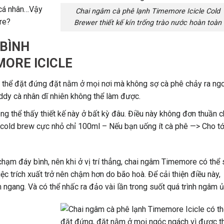
 cá nhân…Vậy
Chai ngâm cà phê lạnh Timemore Icicle Cold
re?
Brewer thiết kế kín trống trào nước hoàn toàn
 BÌNH
ORE ICICLE
ó thể đặt đứng đặt nằm ở mọi nơi mà không sợ cà phê chảy ra ngo
oddy cà nhân dĩ nhiên không thể làm được.
ng thể thấy thiết kế này ở bất kỳ đâu. Điều này không đơn thuần c
cold brew cực nhỏ chỉ 100ml – Nếu bạn uống ít cà phê —> Cho tớ
n chạm đáy bình, nên khi ở vị trí thẳng, chai ngâm Timemore có thể 
ệc trích xuất trở nên chậm hơn do bão hoà. Để cải thiện điều này,
 ngang. Và có thể nhấc ra đảo vài lần trong suốt quá trình ngâm ủ