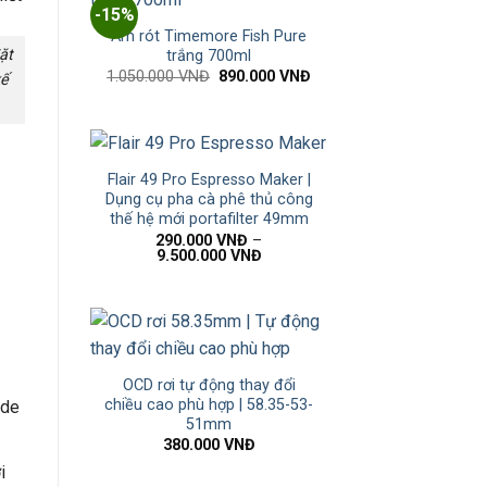
-15%
Ấm rót Timemore Fish Pure
ặt
trắng 700ml
1.050.000
VNĐ
890.000
VNĐ
kế
Flair 49 Pro Espresso Maker |
Dụng cụ pha cà phê thủ công
thế hệ mới portafilter 49mm
290.000
VNĐ
–
9.500.000
VNĐ
OCD rơi tự động thay đổi
chiều cao phù hợp | 58.35-53-
ade
51mm
380.000
VNĐ
i