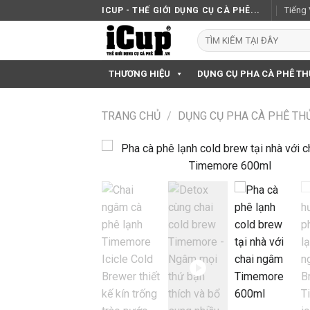
Skip
Tiếng 
ICUP - THẾ GIỚI DỤNG CỤ CÀ PHÊ...
to
Tìm
content
kiếm:
THƯƠNG HIỆU
DỤNG CỤ PHA CÀ PHÊ T
TRANG CHỦ
/
DỤNG CỤ PHA CÀ PHÊ TH