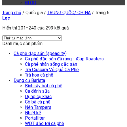
BLOG
Trang chủ
/
Quốc gia
/
TRUNG QUỐC/ CHINA
/
Trang 6
Lọc
Hiển thị 201–240 của 293 kết quả
Danh mục sản phẩm
Cà phê đặc sản (speacilty)
Cà phê đặc sản đã rang - iCup Roasters
Cà phê nhân sống đặc sản
Trà Cascara Vỏ Quả Cà Phê
Trà hoa cà phê
Dụng cụ Barista
Bình rây bột cà phê
Ca đánh sữa
Dụng cụ khác
Gõ bã cà phê
Nén Tampers
Nhiệt kế
Portafilter
WDT đảo tơi cà phê