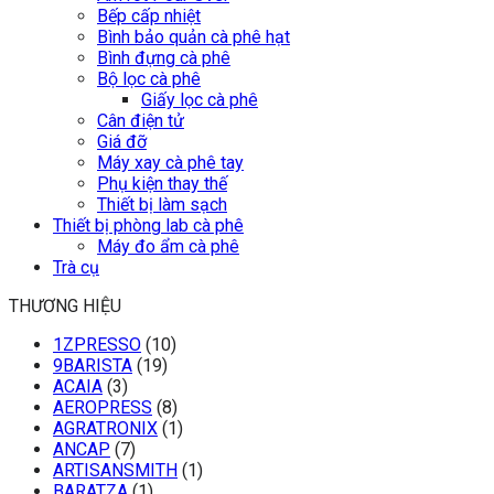
Bếp cấp nhiệt
Bình bảo quản cà phê hạt
Bình đựng cà phê
Bộ lọc cà phê
Giấy lọc cà phê
Cân điện tử
Giá đỡ
Máy xay cà phê tay
Phụ kiện thay thế
Thiết bị làm sạch
Thiết bị phòng lab cà phê
Máy đo ẩm cà phê
Trà cụ
THƯƠNG HIỆU
1ZPRESSO
(10)
9BARISTA
(19)
ACAIA
(3)
AEROPRESS
(8)
AGRATRONIX
(1)
ANCAP
(7)
ARTISANSMITH
(1)
BARATZA
(1)