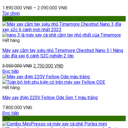
1.890.000
VNĐ
–
2.090.000
VNĐ
Tùy chọn
-10%
Hết hàng
Máy xay cầm tay siêu nhỏ Timemore Chestnut Nano 3 | Nâng
cấp đĩa xay 6 cánh S2C nghiền 2 lớp
3.050.000
VNĐ
2.750.000
VNĐ
Đọc tiếp
Hết hàng
Máy xay điện 220V Fellow Ode Gen 1 màu trắng
7.800.000
VNĐ
Đọc tiếp
-5%