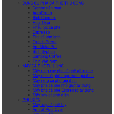
DỤNG CỤ PHA CÀ PHÊ THỦ CÔNG
Combo nên mua
AeroPress
Bình Chemex
Pour Over
Phễu lọc cà phê
Espresso
Pha cà phê lạnh
French Press
Ấm Moka Pot
BÌnh Syphon
Camping Coffee
Phin Việt Nam
MÁY CÀ PHÊ TỰ ĐỘNG
Máy rang xay pha cà phê all in one
Máy pha cà phê espresso gia đình
Máy rang cà phê gia đình
Máy pha cà phê nhỏ giọt tự động
Máy pha cà phê Espresso tự động
Máy xay cà phê điện
PHỤ KIỆN
Máy xay cà phê tay
Ấm rót Pour Over