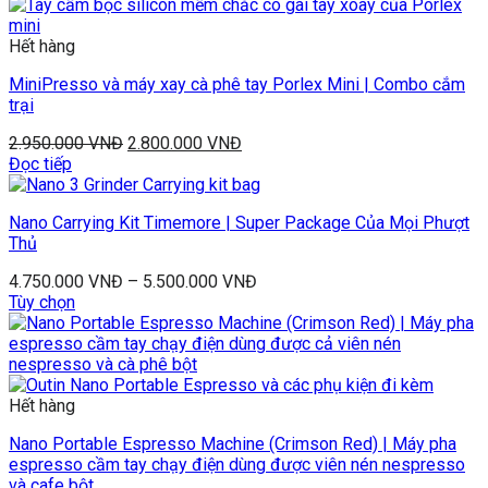
Hết hàng
MiniPresso và máy xay cà phê tay Porlex Mini | Combo cắm
trại
2.950.000
VNĐ
2.800.000
VNĐ
Đọc tiếp
Nano Carrying Kit Timemore | Super Package Của Mọi Phượt
Thủ
4.750.000
VNĐ
–
5.500.000
VNĐ
Tùy chọn
Hết hàng
Nano Portable Espresso Machine (Crimson Red) | Máy pha
espresso cầm tay chạy điện dùng được viên nén nespresso
và cafe bột