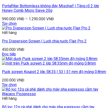
Portafilter Bottomless không đáy Mischief | Tặng rổ 2 lớp
Honey Comb Micro Sieve 20g
990.000
VNĐ
–
1.290.000
VNĐ
Tùy chọn
Hết hàng
Pro Dispersion Screen | Lưới chia nước Flair Pro 2
450.000
VNĐ
Đọc tiếp
Puck screen Koupot 2 lớp 58.35 | 53 | 51 mm độ mỏng 0.8mm
200.000
VNĐ
Tùy chọn
Hết hàng
Rổ lọc 12g cà phê dành cho máy pha espresso cầm tay