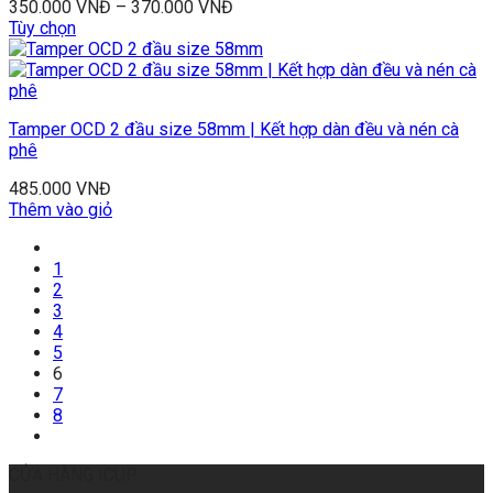
350.000
VNĐ
–
370.000
VNĐ
Tùy chọn
Tamper OCD 2 đầu size 58mm | Kết hợp dàn đều và nén cà
phê
485.000
VNĐ
Thêm vào giỏ
1
2
3
4
5
6
7
8
CỬA HÀNG ICUP