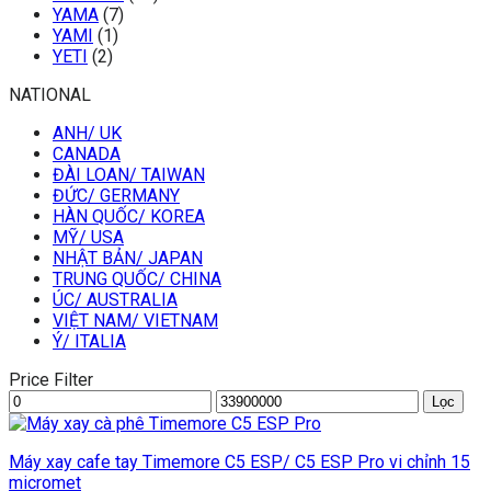
YAMA
(7)
YAMI
(1)
YETI
(2)
NATIONAL
ANH/ UK
CANADA
ĐÀI LOAN/ TAIWAN
ĐỨC/ GERMANY
HÀN QUỐC/ KOREA
MỸ/ USA
NHẬT BẢN/ JAPAN
TRUNG QUỐC/ CHINA
ÚC/ AUSTRALIA
VIỆT NAM/ VIETNAM
Ý/ ITALIA
Price Filter
Giá
Giá
Lọc
thấp
cao
nhất
nhất
Máy xay cafe tay Timemore C5 ESP/ C5 ESP Pro vi chỉnh 15
micromet