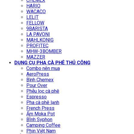
CHEMEX
HARIO
WACACO
LELIT
FELLOW
9BARISTA
LA PAVONI
MAHLKONIG
PROFITEC
MHW-3BOMBER
MAZZER
DỤNG CỤ PHA CÀ PHÊ THỦ CÔNG
Combo nên mua
AeroPress
Bình Chemex
Pour Over
Phễu lọc cà phê
Espresso
Pha cà phê lạnh
French Press
Ấm Moka Pot
BÌnh Syphon
Camping Coffee
Phin Việt Nam