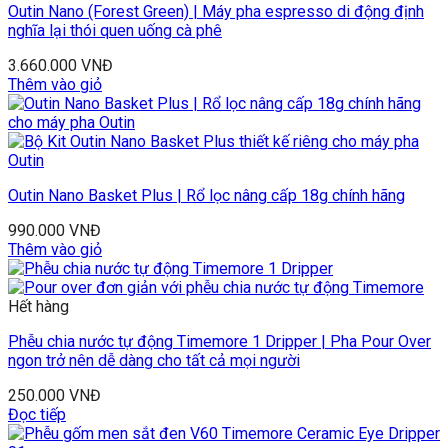
Outin Nano (Forest Green) | Máy pha espresso di động định
nghĩa lại thói quen uống cà phê
3.660.000
VNĐ
Thêm vào giỏ
Outin Nano Basket Plus | Rổ lọc nâng cấp 18g chính hãng
990.000
VNĐ
Thêm vào giỏ
Hết hàng
Phễu chia nước tự động Timemore 1 Dripper | Pha Pour Over
ngon trở nên dễ dàng cho tất cả mọi người
250.000
VNĐ
Đọc tiếp