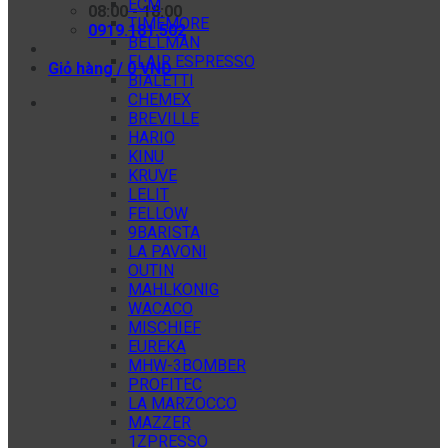
ECM
08:00 - 18:00
TIMEMORE
0919.181.502
BELLMAN
FLAIR ESPRESSO
Giỏ hàng /
0
VNĐ
BIALETTI
CHEMEX
BREVILLE
HARIO
KINU
KRUVE
LELIT
FELLOW
9BARISTA
LA PAVONI
OUTIN
MAHLKONIG
WACACO
MISCHIEF
EUREKA
MHW-3BOMBER
PROFITEC
LA MARZOCCO
MAZZER
1ZPRESSO