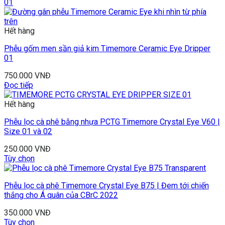
Hết hàng
Phễu gốm men sần giả kim Timemore Ceramic Eye Dripper
01
750.000
VNĐ
Đọc tiếp
Hết hàng
Phễu lọc cà phê bằng nhựa PCTG Timemore Crystal Eye V60 |
Size 01 và 02
250.000
VNĐ
Tùy chọn
Phễu lọc cà phê Timemore Crystal Eye B75 | Đem tới chiến
thắng cho Á quân của CBrC 2022
350.000
VNĐ
Tùy chọn