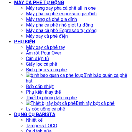
MÁY CÀ PHÊ TỰ ĐỘNG
Máy rang xay pha cà phê all in one
Máy pha cà phê espresso gia đình
Máy rang cà phê gia đình
Máy pha cà phê nhỏ giọt tự động
Máy pha cà phê Espresso tự động
Máy xay cà phê điện
PHỤ KIỆN
Máy xay cà phê tay
Ấm rót Pour Over
Cân điện tử
Giấy lọc cà phê
Bình phục vụ cà phê
Bình bảo quản cà phê
hạt
Bếp cấp nhiệt
Phụ kiện thay thế
Thiết bị phòng lab cà phê
Bình rây bột cà phê
Ly cốc uống cà phê
DỤNG CỤ BARISTA
Nhiệt kế
Tampers | OCD
Ca đánh sữa