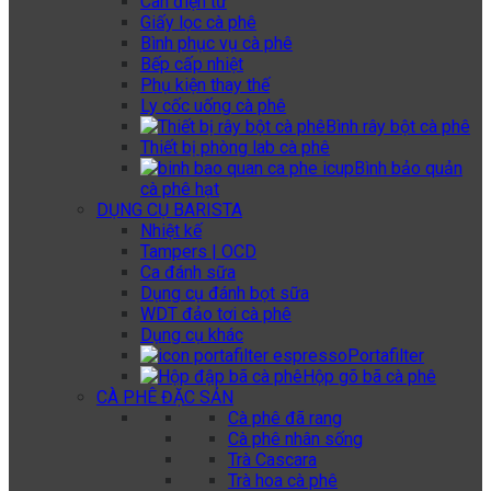
Cân điện tử
Giấy lọc cà phê
Bình phục vụ cà phê
Bếp cấp nhiệt
Phụ kiện thay thế
Ly cốc uống cà phê
Bình rây bột cà phê
Thiết bị phòng lab cà phê
Bình bảo quản
cà phê hạt
DỤNG CỤ BARISTA
Nhiệt kế
Tampers | OCD
Ca đánh sữa
Dụng cụ đánh bọt sữa
WDT đảo tơi cà phê
Dụng cụ khác
Portafilter
Hộp gõ bã cà phê
CÀ PHÊ ĐẶC SẢN
Cà phê đã rang
Cà phê nhân sống
Trà Cascara
Trà hoa cà phê