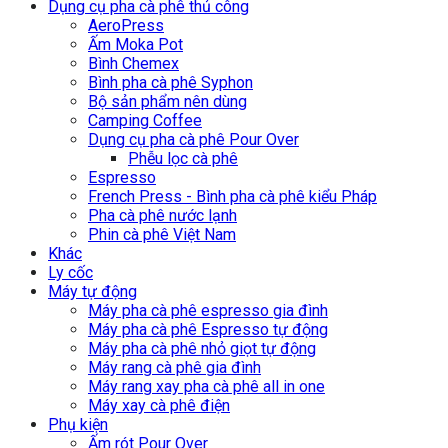
Dụng cụ pha cà phê thủ công
AeroPress
Ấm Moka Pot
Bình Chemex
Bình pha cà phê Syphon
Bộ sản phẩm nên dùng
Camping Coffee
Dụng cụ pha cà phê Pour Over
Phễu lọc cà phê
Espresso
French Press - Bình pha cà phê kiểu Pháp
Pha cà phê nước lạnh
Phin cà phê Việt Nam
Khác
Ly cốc
Máy tự động
Máy pha cà phê espresso gia đình
Máy pha cà phê Espresso tự động
Máy pha cà phê nhỏ giọt tự động
Máy rang cà phê gia đình
Máy rang xay pha cà phê all in one
Máy xay cà phê điện
Phụ kiện
Ấm rót Pour Over